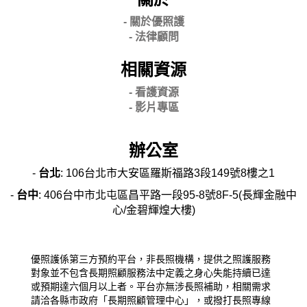
- 關
於優照護
-
法律顧問
相關資源
- 看護資源
- 影片專區
辦公室
-
台北
: 106台北市大安區羅斯福路3段149號8樓之1
-
台中
: 406台中市北屯區昌平路一段95-8號8F-5(長輝金融中
心/金碧輝煌大樓)
優照護係第三方預約平台，非長照機構，提供之照護服務
對象並不包含長期照顧服務法中定義之身心失能持續已達
或預期達六個月以上者。平台亦無涉長照補助，相關需求
請洽各縣市政府「長期照顧管理中心」，或撥打長照專線