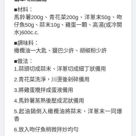
■材料：
馬鈴薯200g、青花菜200g、洋蔥末50g、吻
仔魚50g、蒜末10g、雞蛋一顆、高湯(或冷開
水)600c.c.
■調味料：
橄欖油一大匙、鹽巴少許、胡椒粉少許
■做法：
1.蒜頭切成蒜末、洋蔥切成細丁狀備用
2.青花菜洗淨，川燙後剁碎備用
3.將雞蛋攪拌成蛋液備用
4.馬鈴薯蒸熟後壓成泥狀備用
5.起油鍋倒入橄欖油將蒜末、洋蔥末一同爆
香
6.放入吻仔魚稍微拌炒均勻