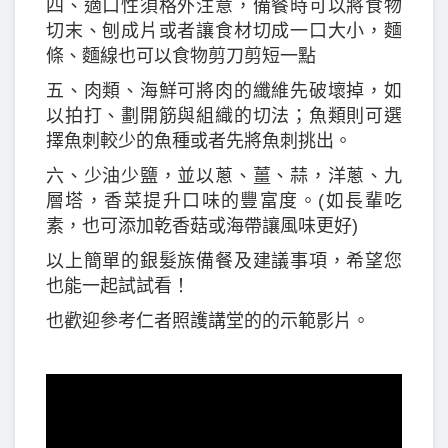
四、適口性須格外注意，備餐時可以將食物
切末、刨成片或者讓食材切成一口大小，麵
條、麵線也可以食物剪刀剪短一點
五、肉類、海鮮可將肉的纖維先破壞掉，如
以拍打、劃開筋與組織的切法；魚類則可選
擇魚刺較少的魚種或者先將魚刺挑出。
六、少油少鹽，並以蔥、薑、蒜，洋蔥、九
層塔，香菜提升口味的豐富度。(如長輩吃
素，也可添加乾香菇或海帶讓風味更好)
以上簡單的銀髮族備餐及建議事項，希望您
也能一起試試看！
也歡迎參考仁者照護講堂的的示範影片。