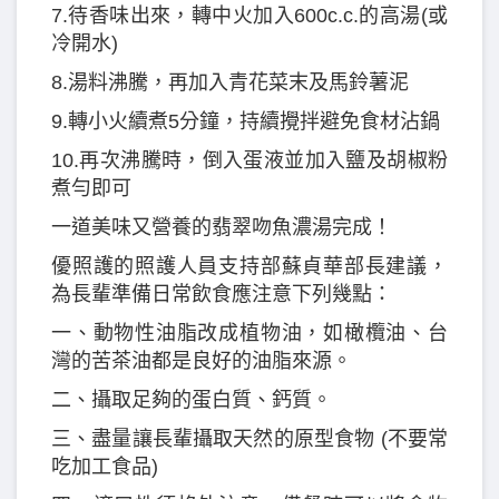
7.待香味出來，轉中火加入600c.c.的高湯(或
冷開水)
8.湯料沸騰，再加入青花菜末及馬鈴薯泥
9.轉小火續煮5分鐘，持續攪拌避免食材沾鍋
10.再次沸騰時，倒入蛋液並加入鹽及胡椒粉
煮勻即可
一道美味又營養的翡翠吻魚濃湯完成！
優照護的照護人員支持部蘇貞華部長建議，
為長輩準備日常飲食應注意下列幾點：
一、動物性油脂改成植物油，如橄欖油、台
灣的苦茶油都是良好的油脂來源。
二、攝取足夠的蛋白質、鈣質。
三、盡量讓長輩攝取天然的原型食物 (不要常
吃加工食品)