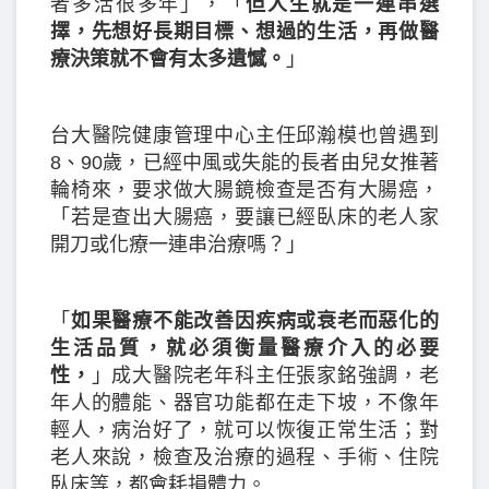
者多活很多年」，「
但人生就是一連串選
擇，先想好長期目標、想過的生活，再做醫
療決策就不會有太多遺憾。
」
台大醫院健康管理中心主任邱瀚模也曾遇到
8、90歲，已經中風或失能的長者由兒女推著
輪椅來，要求做大腸鏡檢查是否有大腸癌，
「若是查出大腸癌，要讓已經臥床的老人家
開刀或化療一連串治療嗎？」
「
如果醫療不能改善因疾病或衰老而惡化的
生活品質，就必須衡量醫療介入的必要
性，
」成大醫院老年科主任張家銘強調，老
年人的體能、器官功能都在走下坡，不像年
輕人，病治好了，就可以恢復正常生活；對
老人來說，檢查及治療的過程、手術、住院
臥床等，都會耗損體力。