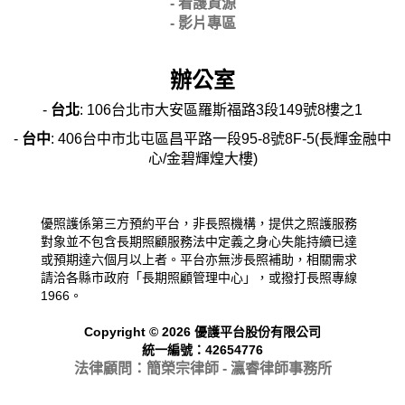
- 看護資源
- 影片專區
辦公室
-
台北
: 106台北市大安區羅斯福路3段149號8樓之1
-
台中
: 406台中市北屯區昌平路一段95-8號8F-5(長輝金融中
心/金碧輝煌大樓)
優照護係第三方預約平台，非長照機構，提供之照護服務
對象並不包含長期照顧服務法中定義之身心失能持續已達
或預期達六個月以上者。平台亦無涉長照補助，相關需求
請洽各縣市政府「長期照顧管理中心」，或撥打長照專線
1966。
Copyright © 2026 優護平台股份有限公司
統一編號：42654776
法律顧問：簡榮宗律師 - 瀛睿律
師事務所