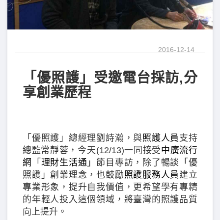
2016-12-14
「優照護」受邀電台採訪,分
享創業歷程
「優照護」總經理劉詩瀚，與
照護人員
支持
總監常靜蓉，今天(12/13)一同接受
中廣流行
網
「
理財生活通
」節目專訪，除了暢談「優
照護」創業理念，也鼓勵
照護服務人員
建立
專業形象，提升自我價值，更希望學有專精
的年輕人投入這個領域，將臺灣的照護品質
向上提升。