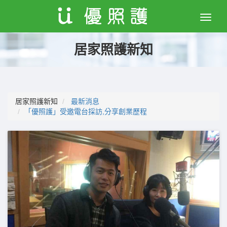
Toggle
naviga
居家照護新知
居家照護新知
最新消息
「優照護」受邀電台採訪,分享創業歷程