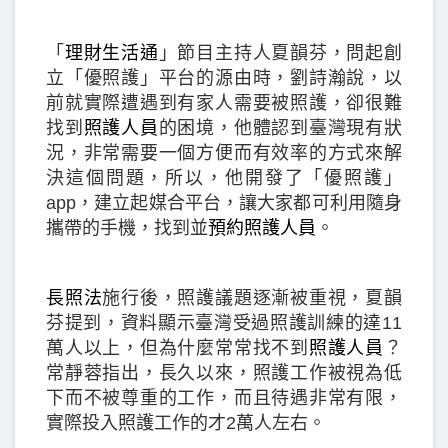
「
理財生活通
」節目主持人夏韻芬，問起創
立「優照護」平台的源由時，劉詩瀚說，以
前就實際遭遇到有家人需要被照護，卻很難
找到
照護人員
的困境，他體認到臺灣現有狀
況，非常需要一個方便而有效率的方式來解
決這個問題，所以，他開發了「優照護」
app，建立起媒合平台，讓大家都可利用隨身
攜帶的手機，找到並
預約照護人員
。
長照法
施行後，照護議題逐漸被重視，夏韻
芬提到，資料顯示臺灣受過照護訓練的達11
萬人以上，但為什麼常常找不到
照護人員
？
常靜蓉指出，長久以來，照護工作被視為低
下而不被尊重的工作，而且待遇非常有限，
實際投入照護工作的才2萬人左右。