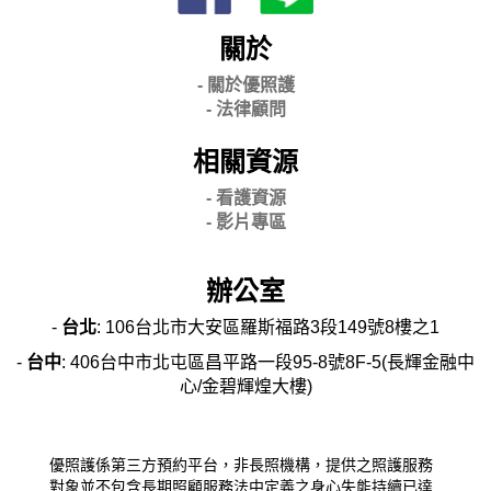
關於
- 關
於優照護
-
法律顧問
相關資源
- 看護資源
- 影片專區
辦公室
-
台北
: 106台北市大安區羅斯福路3段149號8樓之1
-
台中
: 406台中市北屯區昌平路一段95-8號8F-5(長輝金融中
心/金碧輝煌大樓)
優照護係第三方預約平台，非長照機構，提供之照護服務
對象並不包含長期照顧服務法中定義之身心失能持續已達