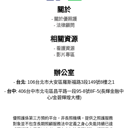
關於
- 關
於優照護
-
法律顧問
相關資源
- 看護資源
- 影片專區
辦公室
-
台北
: 106台北市大安區羅斯福路3段149號8樓之1
-
台中
: 406台中市北屯區昌平路一段95-8號8F-5(長輝金融中
心/金碧輝煌大樓)
優照護係第三方預約平台，非長照機構，提供之照護服務
對象並不包含長期照顧服務法中定義之身心失能持續已達