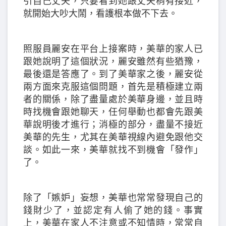
引自己丈夫，只要看到她跟丈夫稍有接近，
就開始大吵大鬧，看護根本做不下去。
照服員麗安在平台上接案時，美華的家人已
跟她說明了這個狀況，麗安雖然有些猶豫，
最後還是答應了。到了美華家之後，麗安從
兩方面來克服這個問題，首先是積極建立兩
者的關係，除了盡量處於美華身邊，並且時
時找機會跟她聊天，任何舉動也都會先跟美
華說明後才進行；消極的部分，盡量不接近
美華的先生，尤其在美華視線內避免跟他交
談。如此一來，美華就找不到機會「發作」
了。
除了「嫉妒」妄想，美華也常常發現自己的
錢財少了，並認定有人偷了她的錢。事實
上，美華在家人不注意或不知情時，常常自