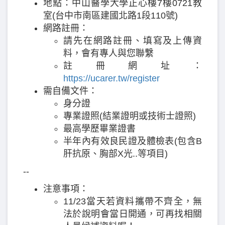
地點：中山醫學大學正心樓7樓0721教
室(台中市南區建國北路1段110號)
網路註冊：
請先在網路註冊、填寫及上傳資
料，會有專人與您聯繫
註冊網址：
https://ucarer.tw/register
需自備文件：
身分證
專業證照(結業證明或技術士證照)
最高學歷畢業證書
半年內有效良民證及體檢表(包含B
肝抗原、胸部X光..等項目)
--
注意事項：
11/23當天若資料攜帶不齊全，無
法於說明會當日開通，可再找相關