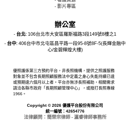
- 影片專區
辦公室
-
台北
: 106台北市大安區羅斯福路3段149號8樓之1
-
台中
: 406台中市北屯區昌平路一段95-8號8F-5(長輝金融中
心/金碧輝煌大樓)
優照護係第三方預約平台，非長照機構，提供之照護服務
對象並不包含長期照顧服務法中定義之身心失能持續已達
或預期達六個月以上者。平台亦無涉長照補助，相關需求
請洽各縣市政府「長期照顧管理中心」，或撥打長照專線
1966。
Copyright © 2026 優護平台股份有限公司
統一編號：42654776
法律顧問：簡榮宗律師 - 瀛睿律
師事務所