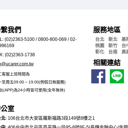
聯繫我們
服務地區
L: (02)2363-5100 / 0800-800-069 / 02-
台北
新北
基
996169
桃園
新竹
台
彰化
台南
高
X: (02)2363-
1738
相關連結
fo@ucarer.com.tw
工客服上班時間為
至周五09:00 ~ 19:00(例假日無服務)
台(APP)為24小時皆可使用(全年無休)
辦公室
台北
: 106台北市大安區羅斯福路3段149號8樓之1
台中
: 406台中市北屯區昌平路一段95-8號8F-5(長輝金融中心/金