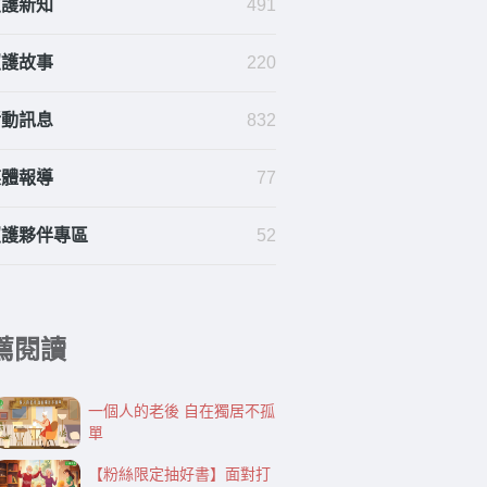
照護新知
491
照護故事
220
活動訊息
832
媒體報導
77
照護夥伴專區
52
薦閱讀
一個人的老後 自在獨居不孤
單
【粉絲限定抽好書】面對打