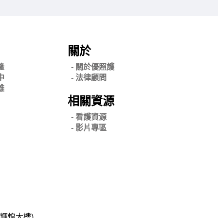
關於
隆
- 關
於優照護
中
-
法律顧問
雄
相關資源
- 看護資源
- 影片專區
碧輝煌大樓)