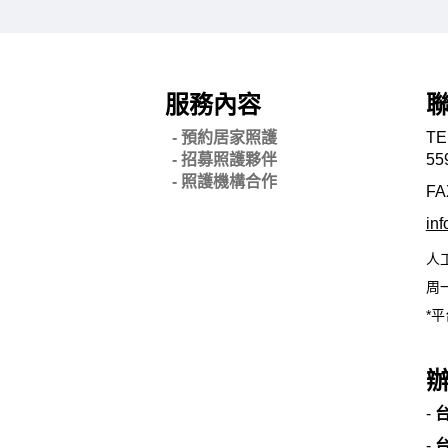
服務內容
- 預約居家照護
TE
- 招募照護夥伴
55
- 照護機構合作
FA
in
人
周一
*平
-
-