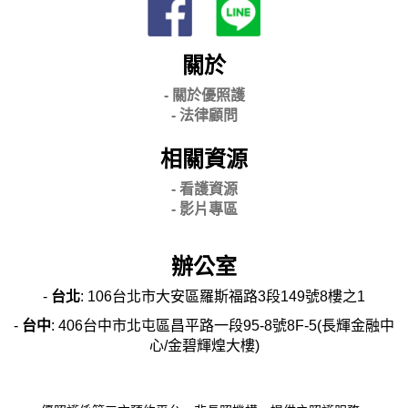
關於
- 關
於優照護
-
法律顧問
相關資源
- 看護資源
- 影片專區
辦公室
-
台北
: 106台北市大安區羅斯福路3段149號8樓之1
-
台中
: 406台中市北屯區昌平路一段95-8號8F-5(長輝金融中
心/金碧輝煌大樓)