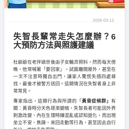
2026-03-12
失智長輩常走失怎麼辦？6
大預防方法與照護建議
杜爺爺在老伴過世後由子女輪流照料，然而每天傍
晚，他常喊著「要回家」，試圖離開屋外，甚至在
一次不注意時獨自出門，讓家人驚慌失措四處尋
找，最後才被警方送回。這類情況在失智者身上非
常常見。
專家指出，這類行為與所謂的「
黃昏症候群」
有
關：黃昏時分天色逐漸變暗，失智長者可能因外界
刺激改變、內在生理時鐘混亂或認知退化，而出現
坐立不安、焦躁、來回走動等行為，甚至因此自行