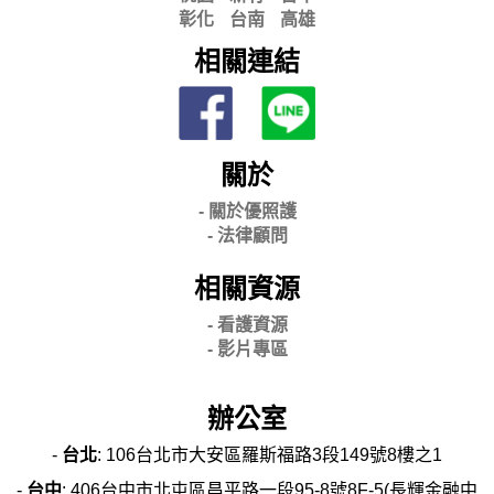
彰化
台南
高雄
相關連結
關於
- 關
於優照護
-
法律顧問
相關資源
- 看護資源
- 影片專區
辦公室
-
台北
: 106台北市大安區羅斯福路3段149號8樓之1
-
台中
: 406台中市北屯區昌平路一段95-8號8F-5(長輝金融中