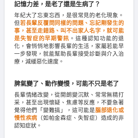
記憶力差，是老了還是生病了？
年紀大了忘東忘西，是很常見的老化現象。
但
若長輩反覆問同樣的問題、忘記剛發生的
事，甚至走錯路、叫不出家人名字，就可能
是失智症的早期警訊
。這種認知功能的退
化，會悄悄地影響長輩的生活，家屬若能早
一步發現，就能幫助長輩接受診斷與介入治
療，減緩惡化速度。
脾氣變了、動作變慢，可能不只是老了
長輩情緒改變，從開朗變沉默、常常無精打
采，甚至出現懷疑、焦慮等反應，不要急著
覺得他們「變難搞」，這可能是
腦部退化或
慢性疾病
（如帕金森症、失智症）造成的非
認知症狀。