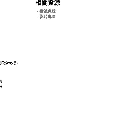
相關資源
- 看護資源
- 影片專區
碧輝煌大樓)
照
照