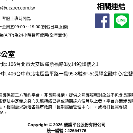
相關連結
fo@ucarer.com.tw
工客服上班時間為
至周五09:00 ~ 19:00(例假日無服務)
台(APP)為24小時皆可使用(全年無休)
辦公室
台北
: 106台北市大安區羅斯福路3段149號8樓之1
台中
: 406台中市北屯區昌平路一段95-8號8F-5(長輝金融中心/金
照護係第三方預約平台，非長照機構，提供之照護服務對象並不包含長期
服務法中定義之身心失能持續已達或預期達六個月以上者。平台亦無涉長
助，相關需求請洽各縣市政府「長期照顧管理中心」，或撥打長照專線
66。
Copyright © 2026 優護平台股份有限公司
統一編號：42654776