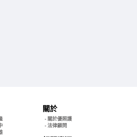
關於
隆
- 關
於優照護
中
-
法律顧問
雄