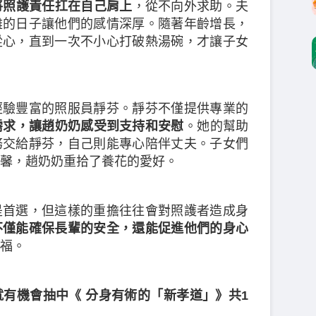
將照護責任扛在自己肩上
，從不向外求助。夫
難的日子讓他們的感情深厚。隨著年齡增長，
從心，直到一次不小心打破熱湯碗，才讓子女
經驗豐富的照服員靜芬。靜芬不僅提供專業的
需求，讓趙奶奶感受到支持和安慰
。她的幫助
務交給靜芬，自己則能專心陪伴丈夫。子女們
馨，趙奶奶重拾了養花的愛好。
是首選，但這樣的重擔往往會對照護者造成身
不僅能確保長輩的安全，還能促進他們的身心
福。
有機會抽中《 分身有術的「新孝道」》共1