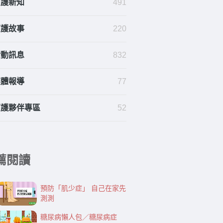
照護新知
491
照護故事
220
活動訊息
832
媒體報導
77
照護夥伴專區
52
薦閱讀
預防「肌少症」 自己在家先
測測
糖尿病懶人包／糖尿病症