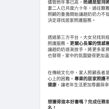
儘管她年事已高，
她總是堅持
妻二人已共度六十年，過往艱
照顧的重擔開始讓趙奶奶力不
決定尋找居家照護服務。
透過第三方平台，大女兒找到
照護服務，
更關心長輩的情感
讓趙奶奶逐漸放手，將更多家
也發現，家中的氛圍變得更加溫
在傳統文化中，家人照顧長者
心上的困難。
專業的居家照護
健康
，讓老年生活更加尊嚴與幸
想獲得這本好書嗎？完成任務就
名！