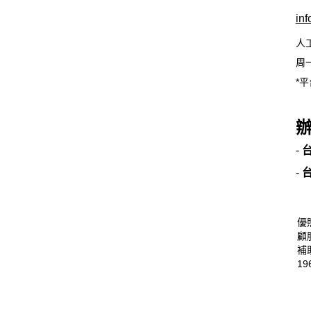
in
人
周一
*平
-
-
優
顧
補
19