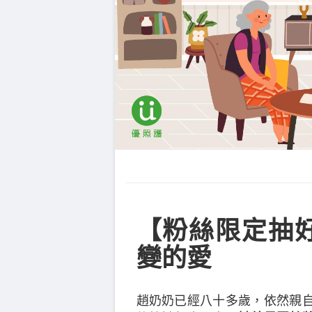
【粉絲限定抽
變的愛
趙奶奶已經八十多歲，依然親