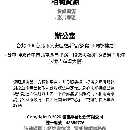
相關資源
- 看護資源
- 影片專區
辦公室
-
台北
: 106台北市大安區羅斯福路3段149號8樓之1
-
台中
: 406台中市北屯區昌平路一段95-8號8F-5(長輝金融中
心/金碧輝煌大樓)
優照護係第三方預約平台，非長照機構，提供之照護服務
對象並不包含長期照顧服務法中定義之身心失能持續已達
或預期達六個月以上者。平台亦無涉長照補助，相關需求
請洽各縣市政府「長期照顧管理中心」，或撥打長照專線
1966。
Copyright © 2026 優護平台股份有限公司
統一編號：42654776
法律顧問：簡榮宗律師 - 瀛睿律
師事務所