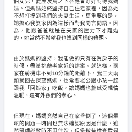
個女兒，愛屋及烏之下答應會好好對待我媽
媽。但媽媽始終堅持自己住老家裡，因為她
不想打擾到我們的夫妻生活，更重要的是，
她擔心我婆家因為這樣而對我閒言閒語。因
為，他跟爸爸就是在夫家的壓力下才離婚
的，她當然不希望我也遭到同樣的難題。
由於媽媽的堅持，我能做的只有在買房子的
時候，盡量挑離老家近的建案。就這樣，兩
家在騎機車不到10分鐘的距離下，我三天兩
頭就回去探望媽媽，也常要老公跟小孩一起
跟我「回娘家」吃飯，讓媽媽也能感受親情
溫暖，還有外孫們的孝心。
但現在，媽媽竟然自己在家昏倒了，這個暈
眩的問題一時間也無法確認原因是什麼，雖
然醫師說暫時不用住院，但多做些檢查還是