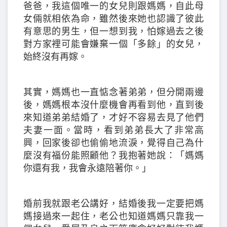
爸爸，我這個唯一的女兒則跟媽媽，自此母
女倆就相依為命，雖然後來她也認識了彼此
有意思的男生，但一想到我，怕嫁過去之後
對方家裡可能會嫌棄一個「多餘」的女兒，
始終沒有再嫁。
其實，媽媽也一直惦念著弟弟，但分開兩邊
後，媽媽根本沒什麼機會再看到他，直到後
來知道弟弟結婚了，才好不容易去見了他們
夫妻一面。當時，看到弟弟長大了非常高
興，回家後卻也偷偷地流淚，覺得自己為什
麼沒有福份能照顧他？我抱著她說：「媽媽
你還有我，我會永遠陪著你。」
婚前我就跟老公講好，結婚後我一定要把媽
媽接過來一起住，老公也知道媽媽只靠我一