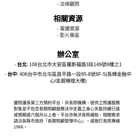
-
法律顧問
相關資源
- 看護資源
- 影片專區
辦公室
-
台北
: 106台北市大安區羅斯福路3段149號8樓之1
-
台中
: 406台中市北屯區昌平路一段95-8號8F-5(長輝金融中
心/金碧輝煌大樓)
優照護係第三方預約平台，非長照機構，提供之照護服務
對象並不包含長期照顧服務法中定義之身心失能持續已達
或預期達六個月以上者。平台亦無涉長照補助，相關需求
請洽各縣市政府「長期照顧管理中心」，或撥打長照專線
1966。