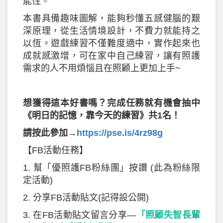
能性。
本書具備趣味圖解，能夠秒懂五感健腦的艱
深原理，從生活情境設計，不費力就能持之
以恆。遊戲練習不僅難度適中，實作起來也
成就感激增，可在家中自己練習，讓有照護
需求的人不用煩惱且在照顧上更加上手~
想獲得這本好書嗎？完成任務就有機會抽中
《明日的記憶，靠今天的練習》共1名！
請按此參加→
https://pse.is/4rz98g
【FB活動任務】
1. 幫「優照護FB粉絲團」按讚 (此為粉絲限
定活動)
2. 分享FB活動貼文(記得設公開)
3. 在FB活動貼文留言分享—
「照顧失智長輩