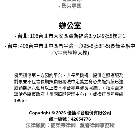
- 影片專區
辦公室
-
台北
: 106台北市大安區羅斯福路3段149號8樓之1
-
台中
: 406台中市北屯區昌平路一段95-8號8F-5(長輝金融中
心/金碧輝煌大樓)
優照護係第三方預約平台，非長照機構，提供之照護服務
對象並不包含長期照顧服務法中定義之身心失能持續已達
或預期達六個月以上者。平台亦無涉長照補助，相關需求
請洽各縣市政府「長期照顧管理中心」，或撥打長照專線
1966。
Copyright © 2026 優護平台股份有限公司
統一編號：42654776
法律顧問：簡榮宗律師 - 瀛睿律
師事務所