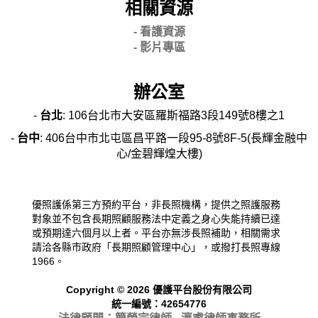
相關資源
- 看護資源
- 影片專區
辦公室
-
台北
: 106台北市大安區羅斯福路3段149號8樓之1
-
台中
: 406台中市北屯區昌平路一段95-8號8F-5(長輝金融中
心/金碧輝煌大樓)
優照護係第三方預約平台，非長照機構，提供之照護服務
對象並不包含長期照顧服務法中定義之身心失能持續已達
或預期達六個月以上者。平台亦無涉長照補助，相關需求
請洽各縣市政府「長期照顧管理中心」，或撥打長照專線
1966。
Copyright © 2026 優護平台股份有限公司
統一編號：42654776