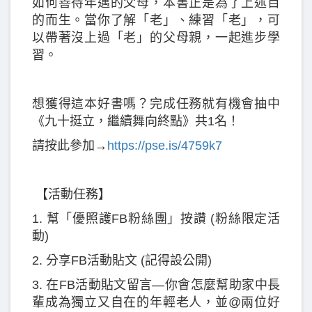
如何善待年邁的父母，本書正是為了上述目
的而生。當你了解「老」、練習「老」，可
以帶著沒上過「老」的父母親，一起進步學
習。
想獲得這本好書嗎？完成任務就有機會抽中
《九十挺立，繼續舞向終點》共1名！
請按此參加→
https://pse.is/4759k7
【活動任務】
1. 幫「優照護FB粉絲團」按讚 (粉絲限定活
動)
2. 分享FB活動貼文 (記得設公開)
3. 在FB活動貼文留言—你會怎麼幫助家中長
輩成為獨立又自在的年輕老人，並@兩位好