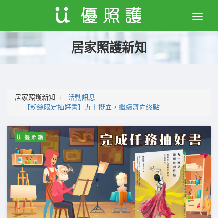
Toggle
naviga
居家照護新知
居家照護新知
活動訊息
【粉絲限定抽好書】九十挺立，繼續舞向終點