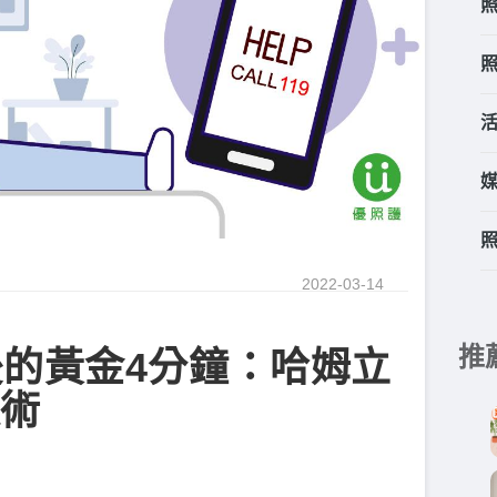
2022-03-14
推
的黃金4分鐘：哈姆立
術