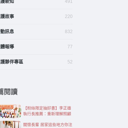
照護新知
491
照護故事
220
活動訊息
832
媒體報導
77
照護夥伴專區
52
薦閱讀
【粉絲限定抽好書】李正雄
執行長推薦：重新理解照顧
關懷長輩 居家這些地方你注