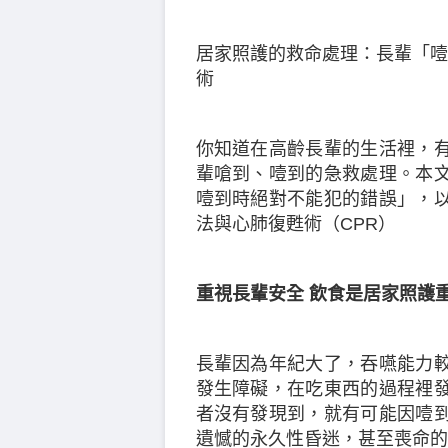
居家照護的救命處理：長輩「噎
術
你知道在高齡長輩的生活裡，
輩嗆到、噎到的急救處理。本
噎到時絕對不能犯的錯誤」，
法與心肺復甦術（CPR）
重視長輩安全 飲食是居家照護
長輩因為年紀大了，吞嚥能力
發生障礙，在吃東西的過程裡
者沒有發現到，就有可能因噎
遺憾的永久性昏迷，甚至喪命的