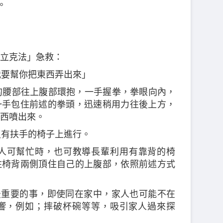
。
立克法」急救：
我要幫你把東西弄出來」
他的腰部往上腹部環抱，一手握拳，拳眼向內，
一手包住前述的拳頭，迅速稍用力往後上方，
西噴出來。
沒有扶手的椅子上進行。
無人可幫忙時，也可教導長輩利用有靠背的椅
住椅背兩側頂住自己的上腹部，依照前述方式
最重要的事，即使同在家中，家人也可能不在
響，例如；摔破杯碗等等，吸引家人過來探