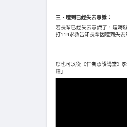
三、噎到已經失去意識：
若長輩已經失去意識了，這時就
打119求救告知長輩因噎到失
您也可以從《仁者照護講堂》影
鐘」