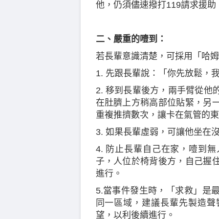
他，仍須儘速撥打119請求援助
二、嚴重的噎到：
若長輩意識清楚，可採用「哈姆
1. 先跟長輩說：「你先放鬆，
2. 移到長輩後方，兩手臂從
在肚臍上方稍高部位貼緊，另
重複推擠數次，讓卡在氣管的東
3. 如果長輩虛弱，可讓他坐在
4. 防止長輩自己在家，噎到
子，人位於椅背後方，自己握
進行。
5.當事件發生時，「求救」是
同一區域，建議長輩先製造聲
望，以利後續進行。