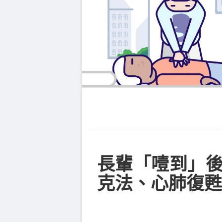
長輩「噎到」後
克法、心肺復甦