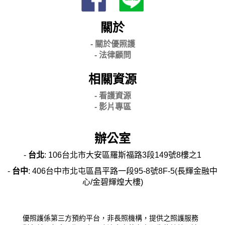
關於
- 關
於優照護
-
法律顧問
相關資源
- 看護資源
- 影片專區
辦公室
-
台北
: 106台北市大安區羅斯福路3段149號8樓之1
-
台中
: 406台中市北屯區昌平路一段95-8號8F-5(長輝金融中
心/金碧輝煌大樓)
優照護係第三方預約平台，非長照機構，提供之照護服務