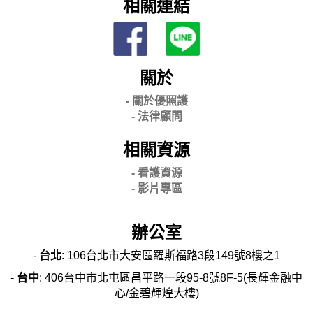
相關連結
關於
- 關
於優照護
-
法律顧問
相關資源
- 看護資源
- 影片專區
辦公室
-
台北
: 106台北市大安區羅斯福路3段149號8樓之1
-
台中
: 406台中市北屯區昌平路一段95-8號8F-5(長輝金融中
心/金碧輝煌大樓)