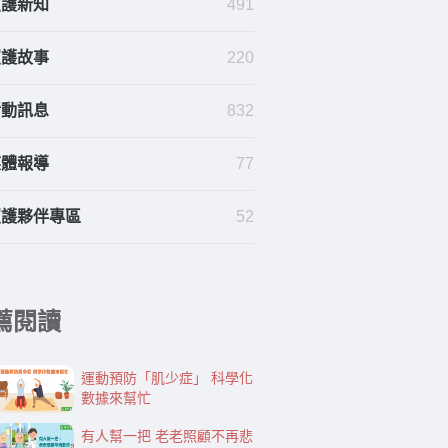
照護新知
491
照護故事
220
活動訊息
832
媒體報導
77
照護夥伴專區
52
薦閱讀
運動預防「肌少症」 科學化
數據來幫忙
有人幫一把 老老照顧不再悲