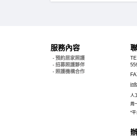
服務內容
- 預約居家照護
TE
- 招募照護夥伴
55
- 照護機構合作
FA
in
人
周一
*平