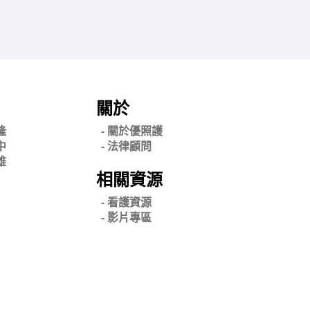
關於
隆
- 關
於優照護
中
-
法律顧問
雄
相關資源
- 看護資源
- 影片專區