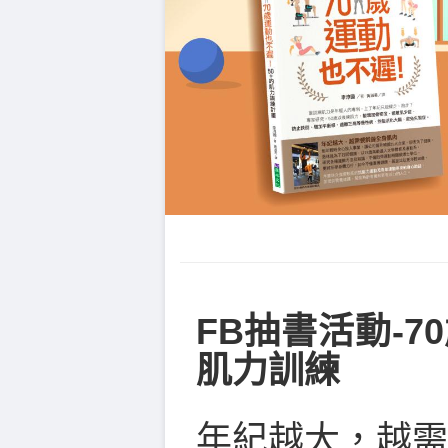
FB抽書活動-7
肌力訓練
年紀越大，越需