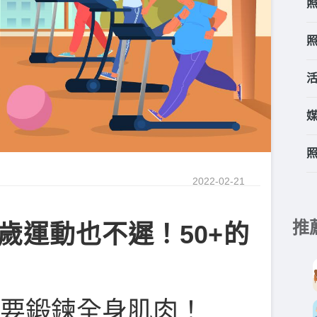
2022-02-21
推
0歲運動也不遲！50+的
要鍛鍊全身肌肉！