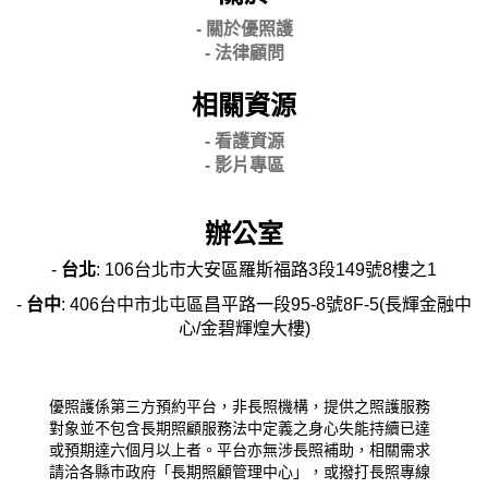
- 關
於優照護
-
法律顧問
相關資源
- 看護資源
- 影片專區
辦公室
-
台北
: 106台北市大安區羅斯福路3段149號8樓之1
-
台中
: 406台中市北屯區昌平路一段95-8號8F-5(長輝金融中
心/金碧輝煌大樓)
優照護係第三方預約平台，非長照機構，提供之照護服務
對象並不包含長期照顧服務法中定義之身心失能持續已達
或預期達六個月以上者。平台亦無涉長照補助，相關需求
請洽各縣市政府「長期照顧管理中心」，或撥打長照專線