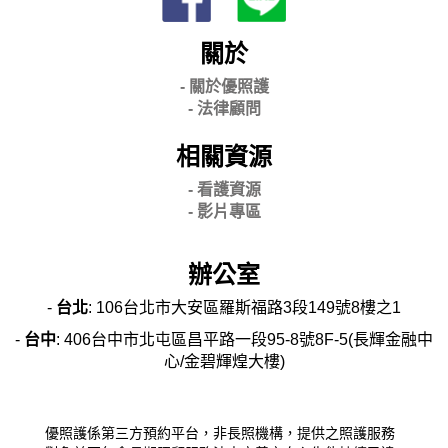
關於
- 關
於優照護
-
法律顧問
相關資源
- 看護資源
- 影片專區
辦公室
-
台北
: 106台北市大安區羅斯福路3段149號8樓之1
-
台中
: 406台中市北屯區昌平路一段95-8號8F-5(長輝金融中
心/金碧輝煌大樓)
優照護係第三方預約平台，非長照機構，提供之照護服務