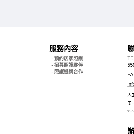
服務內容
- 預約居家照護
TE
- 招募照護夥伴
55
- 照護機構合作
FA
in
人
周一
*平