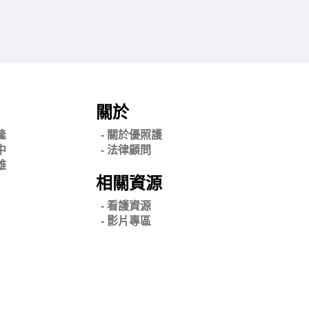
關於
隆
- 關
於優照護
中
-
法律顧問
雄
相關資源
- 看護資源
- 影片專區