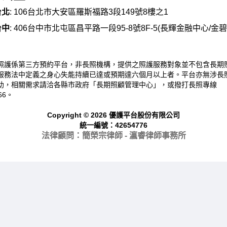
台北
: 106台北市大安區羅斯福路3段149號8樓之1
台中
: 406台中市北屯區昌平路一段95-8號8F-5(長輝金融中心/金
照護係第三方預約平台，非長照機構，提供之照護服務對象並不包含長期
服務法中定義之身心失能持續已達或預期達六個月以上者。平台亦無涉長
助，相關需求請洽各縣市政府「長期照顧管理中心」，或撥打長照專線
66。
Copyright © 2026 優護平台股份有限公司
統一編號：42654776
法律顧問：簡榮宗律師 - 瀛睿律
師事務所