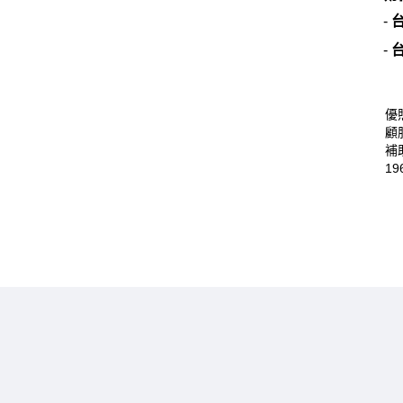
-
-
優
顧
補
19