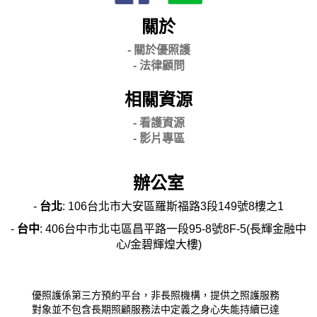
關於
- 關
於優照護
-
法律顧問
相關資源
- 看護資源
- 影片專區
辦公室
-
台北
: 106台北市大安區羅斯福路3段149號8樓之1
-
台中
: 406台中市北屯區昌平路一段95-8號8F-5(長輝金融中
心/金碧輝煌大樓)
優照護係第三方預約平台，非長照機構，提供之照護服務
對象並不包含長期照顧服務法中定義之身心失能持續已達