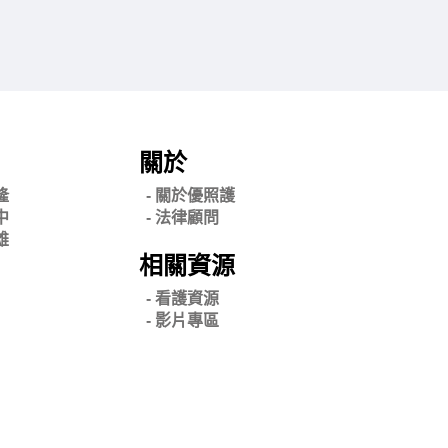
關於
隆
- 關
於優照護
中
-
法律顧問
雄
相關資源
- 看護資源
- 影片專區