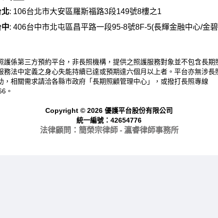
台北
: 106台北市大安區羅斯福路3段149號8樓之1
台中
: 406台中市北屯區昌平路一段95-8號8F-5(長輝金融中心/金
照護係第三方預約平台，非長照機構，提供之照護服務對象並不包含長期
服務法中定義之身心失能持續已達或預期達六個月以上者。平台亦無涉長
助，相關需求請洽各縣市政府「長期照顧管理中心」，或撥打長照專線
66。
Copyright © 2026 優護平台股份有限公司
統一編號：42654776
法律顧問：簡榮宗律師 - 瀛睿律
師事務所