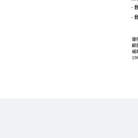
-
-
優
顧
補
19