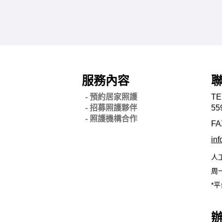
服務內容
- 預約居家照護
TE
- 招募照護夥伴
55
- 照護機構合作
FA
in
人
周一
*平