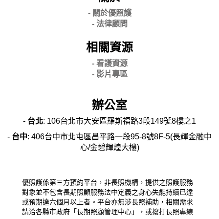
- 關
於優照護
-
法律顧問
相關資源
- 看護資源
- 影片專區
辦公室
-
台北
: 106台北市大安區羅斯福路3段149號8樓之1
-
台中
: 406台中市北屯區昌平路一段95-8號8F-5(長輝金融中
心/金碧輝煌大樓)
優照護係第三方預約平台，非長照機構，提供之照護服務
對象並不包含長期照顧服務法中定義之身心失能持續已達
或預期達六個月以上者。平台亦無涉長照補助，相關需求
請洽各縣市政府「長期照顧管理中心」，或撥打長照專線