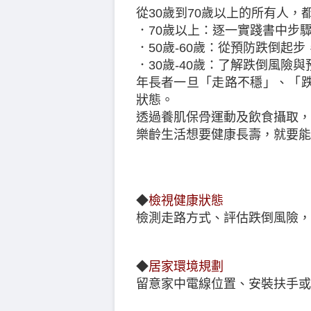
從30歲到70歲以上的所有人，
．70歲以上：逐一實踐書中步
．50歲-60歲：從預防跌倒起
．30歲-40歲：了解跌倒風險
年長者一旦「走路不穩」、「
狀態。
透過養肌保骨運動及飲食攝取，
樂齡生活想要健康長壽，就要能
◆
檢視健康狀態
檢測走路方式、評估跌倒風險，
◆
居家環境規劃
留意家中電線位置、安裝扶手或