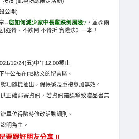
團」按讚 (此為粉絲限定活動)
得設公開)
享--
您如何減少家中長輩跌倒風險
?
，並@兩
肌強骨、不跌倒 不骨折 實踐法》一本！
021/12/24(五)中午12:00截止
8(二)下午公布在FB貼文的留言區。
獎，獎項隨機抽出，假帳號及重複參加無效。
內提供正確郵寄資訊，若資訊錯誤導致贈品書無
主辦單位得隨時修改活動細則。
位說明為主。
是要跟好朋友分享 !!