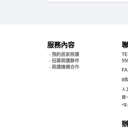
服務內容
- 預約居家照護
TE
- 招募照護夥伴
55
- 照護機構合作
FA
in
人
周一
*平