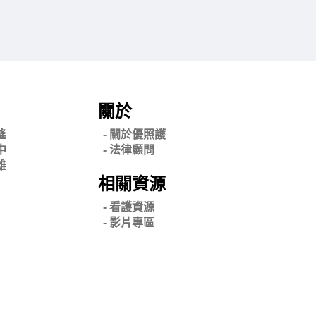
關於
隆
- 關
於優照護
中
-
法律顧問
雄
相關資源
- 看護資源
- 影片專區