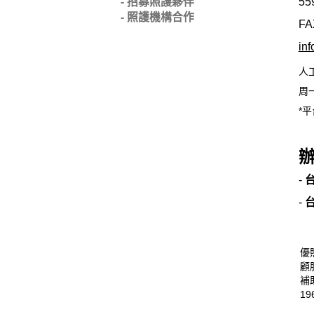
- 招募照護夥伴
55
- 照護機構合作
FA
in
人
周一
*平
-
-
優
顧
補
19