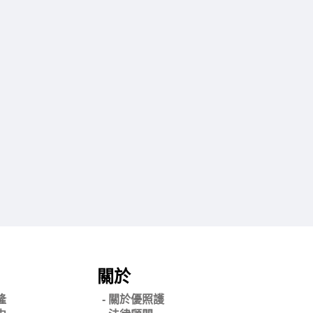
關於
隆
- 關
於優照護