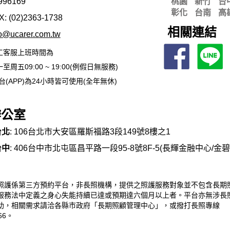
996169
桃園
新竹
台
彰化
台南
高
X: (02)2363-
1738
相關連結
fo@ucarer.com.tw
工客服上班時間為
至周五09:00 ~ 19:00(例假日無服務)
台(APP)為24小時皆可使用(全年無休)
辦公室
台北
: 106台北市大安區羅斯福路3段149號8樓之1
台中
: 406台中市北屯區昌平路一段95-8號8F-5(長輝金融中心/金
照護係第三方預約平台，非長照機構，提供之照護服務對象並不包含長期
服務法中定義之身心失能持續已達或預期達六個月以上者。平台亦無涉長
助，相關需求請洽各縣市政府「長期照顧管理中心」，或撥打長照專線
66。