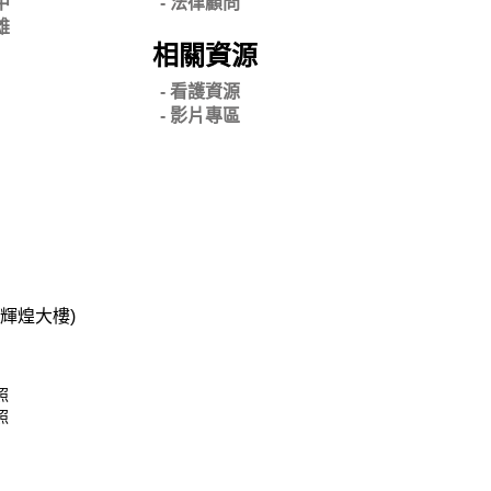
中
-
法律顧問
雄
相關資源
- 看護資源
- 影片專區
碧輝煌大樓)
照
照