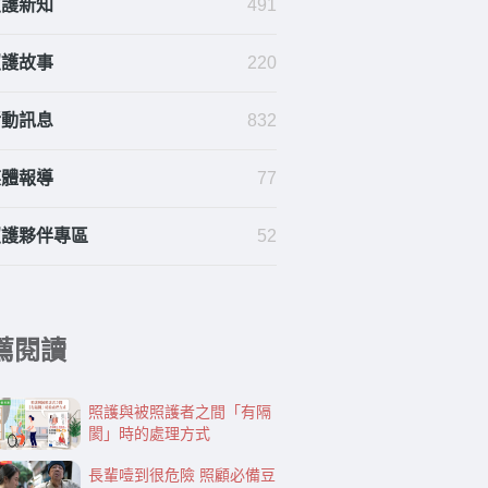
照護新知
491
照護故事
220
活動訊息
832
媒體報導
77
照護夥伴專區
52
薦閱讀
照護與被照護者之間「有隔
閡」時的處理方式
長輩噎到很危險 照顧必備豆