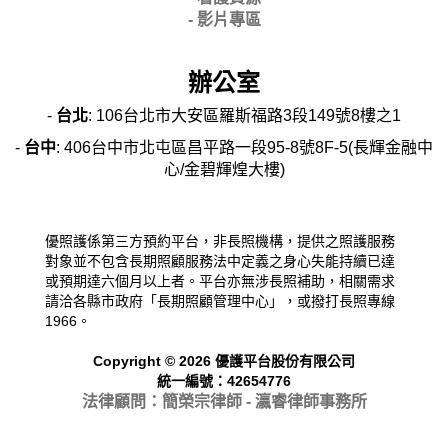
- 影片專區
辦公室
-
台北
: 106台北市大安區羅斯福路3段149號8樓之1
-
台中
: 406台中市北屯區昌平路一段95-8號8F-5(長輝金融中
心/金碧輝煌大樓)
優照護係第三方預約平台，非長照機構，提供之照護服務
對象並不包含長期照顧服務法中定義之身心失能持續已達
或預期達六個月以上者。平台亦無涉長照補助，相關需求
請洽各縣市政府「長期照顧管理中心」，或撥打長照專線
1966。
Copyright © 2026 優護平台股份有限公司
統一編號：42654776
法律顧問：簡榮宗律師 - 瀛睿律
師事務所