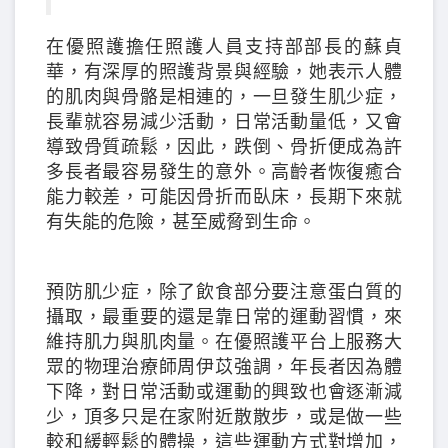
在優照護擔任照護人員支持部部長的蘇貞
華，有深厚的照護背景與經驗，她表示人體
的肌肉與骨骼是相連的，一旦發生肌少症，
長輩就容易減少活動，日常活動量低，又會
導致骨質疏鬆，因此，跌倒、骨折便成為許
多長者最容易發生的意外。高齡者恢復癒合
能力較差，可能因骨折而臥床，長期下來就
有失能的危險，甚至威脅到生命。
預防肌少症，除了飲食部分要注意蛋白質的
攝取，最重要的還是靠日常的運動習慣，來
維持肌力與肌肉量。在優照護平台上服務大
眾的物理治療師周伊苡強調，年長者因為體
下降，對日常活動或運動的興致也會逐漸減
少，頂多只是在家附近散散步，或是做一些
較和緩輕鬆的體操，這些運動方式對增加，