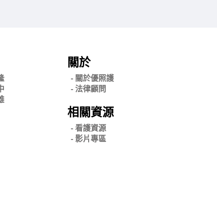
關於
隆
- 關
於優照護
中
-
法律顧問
雄
相關資源
- 看護資源
- 影片專區