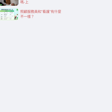
嗎-上
照顧服務員和"看護"有什麼
不一樣？