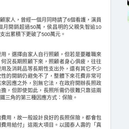
顧家人，曾經一個月同時請了6個看護，演員
月開銷超過50萬，侯昌明的父親失智逾10
支出累積下更破了500萬元。
費用，選擇由家人自行照顧，但若是要離職來
，何況長期照顧下來，照顧者身心俱疲，往往
費用及消耗品等長期性支出外，還有其它不少
次性的開銷仍避免不了，整體下來花費非常可
蓄來因應之外，別無它法，在政府開辦長照政
負擔，但即使如此，長照所需仍很難只靠這兩
鐵三角的第三種因應方式：保險。
的費用，故一般設計良好的長照保險，都會包
期費用給付」這兩大項目。以國泰人壽的「真