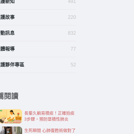
照護新知
491
照護故事
220
活動訊息
832
媒體報導
77
照護夥伴專區
52
薦閱讀
長輩久躺易積痰！正確拍痰
3步驟，預防墜積性肺炎
生死瞬間 心肺復甦術做對了