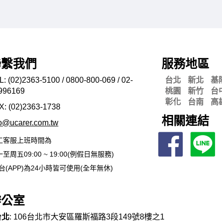
聯繫我們
服務地區
L: (02)2363-5100 / 0800-800-069 / 02-
台北
新北
基
996169
桃園
新竹
台
彰化
台南
高
X: (02)2363-
1738
相關連結
fo@ucarer.com.tw
工客服上班時間為
至周五09:00 ~ 19:00(例假日無服務)
台(APP)為24小時皆可使用(全年無休)
辦公室
台北
: 106台北市大安區羅斯福路3段149號8樓之1