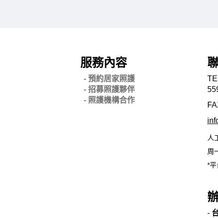
服務內容
- 預約居家照護
TE
- 招募照護夥伴
55
- 照護機構合作
FA
in
人
周一
*平
-