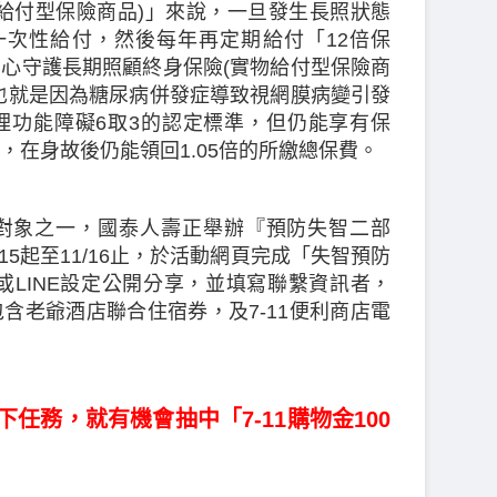
給付型保險商品)」來說，一旦發生長照狀態
一次性給付，然後每年再定期給付「12倍保
心守護長期照顧終身保險(實物給付型保險商
也就是因為糖尿病併發症導致視網膜病變引發
理功能障礙6取3的認定標準，但仍能享有保
，在身故後仍能領回1.05倍的所繳總保費。
對象之一，國泰人壽正舉辦『預防失智二部
15起至11/16止，於活動網頁完成「失智預防
ok或LINE設定公開分享，並填寫聯繫資訊者，
含老爺酒店聯合住宿券，及7-11便利商店電
任務，就有機會抽中「7-11購物金100