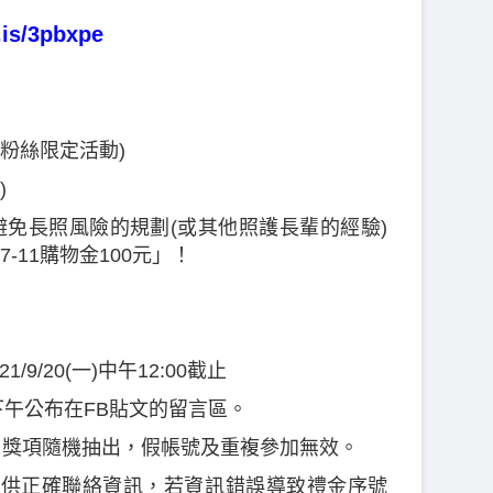
.is/3pbxpe
(粉絲限定活動)
)
-您避免長照風險的規劃(或其他照護長輩的經驗)
-11購物金100元」！
21/9/20(一)中午12:00截止
(三)下午公布在FB貼文的留言區。
獎，獎項隨機抽出，假帳號及重複參加無效。
內提供正確聯絡資訊，若資訊錯誤導致禮金序號