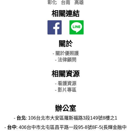
彰化
台南
高雄
相關連結
關於
- 關
於優照護
-
法律顧問
相關資源
- 看護資源
- 影片專區
辦公室
-
台北
: 106台北市大安區羅斯福路3段149號8樓之1
-
台中
: 406台中市北屯區昌平路一段95-8號8F-5(長輝金融中