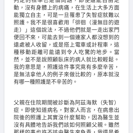
判定的標準也是個問題，即使還能自由走
動，沒有身體上的病痛，在生活上大多方面
能獨立自主，可是一旦罹患了失智症就難以
照護。我不是很喜歡用「徘徊（漫無目的遊
走）」這個說法，不過他們就是一走出家門
便回不來，可能去到一個連家人都沒想到的
遠處被人收留，或是搭上電車或計程車，這
種移動距離可能遠到令人吃驚的地步。當
然，並不是說照顧臥床的病人就比較輕鬆。
我的意思是，照護這件事究竟有多麼辛苦，
是無法拿他人的例子來做比較的，原本就沒
有哪一種照護是不辛苦的。
父親在住院期間被診斷為阿茲海默（失智）
症。即使知道病名，對家人而言，在病患出
院後的照護上其實沒什麼幫助，因為醫生並
沒有具體地告訴我們該如何照顧父親。雖然
那樣的事也許不該由醫生來負責，我還是希