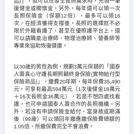
品)」，就可以在發生長照需求時，先領一筆
復健金或關懷金，另外，每年還可以領一次
長照保險金（保額12倍），最多可以領16
次，在經濟獲得支撐後，長照的選擇就不必
限於外籍看護了，甚至在優照護平台上，還
可以請職能治療師、物理治療師、營養師等
專業來協助恢復健康。
以30歲的男性為例，規劃3萬元保額的「國泰
人壽真心守護長期照顧終身保險(實物給付型
保險商品)」，繳費20年期，每年保費35,490
元，可享有最高594萬元（1次復健金18萬元
＋16次長照金36萬元），若是不想四處找看
護，也可申請國泰人壽合作的長照機構。另
外，若沒有申請保險金給付，當身故或期滿
後（99歲）可以領回年繳應繳保險費總額的
1.05倍，所繳保費完全不會浪費。