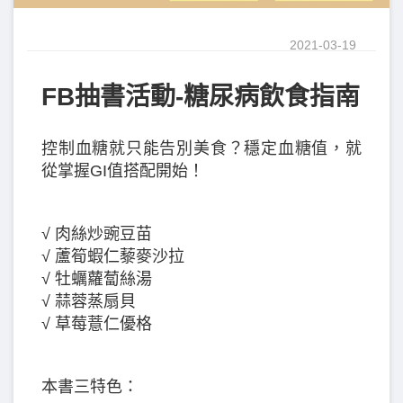
2021-03-19
FB抽書活動-糖尿病飲食指南
控制血糖就只能告別美食？穩定血糖值，就
從掌握GI值搭配開始！
√ 肉絲炒豌豆苗
√ 蘆筍蝦仁藜麥沙拉
√ 牡蠣蘿蔔絲湯
√ 蒜蓉蒸扇貝
√ ️草莓薏仁優格
本書三特色：