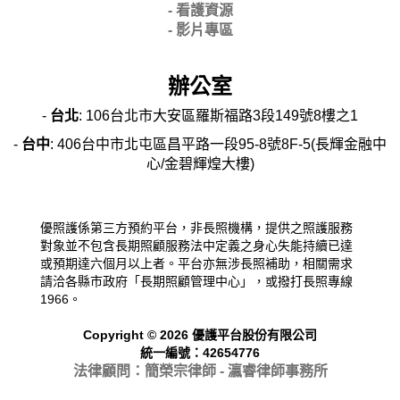
- 看護資源
- 影片專區
辦公室
-
台北
: 106台北市大安區羅斯福路3段149號8樓之1
-
台中
: 406台中市北屯區昌平路一段95-8號8F-5(長輝金融中
心/金碧輝煌大樓)
優照護係第三方預約平台，非長照機構，提供之照護服務
對象並不包含長期照顧服務法中定義之身心失能持續已達
或預期達六個月以上者。平台亦無涉長照補助，相關需求
請洽各縣市政府「長期照顧管理中心」，或撥打長照專線
1966。
Copyright © 2026 優護平台股份有限公司
統一編號：42654776
法律顧問：簡榮宗律師 - 瀛睿律
師事務所