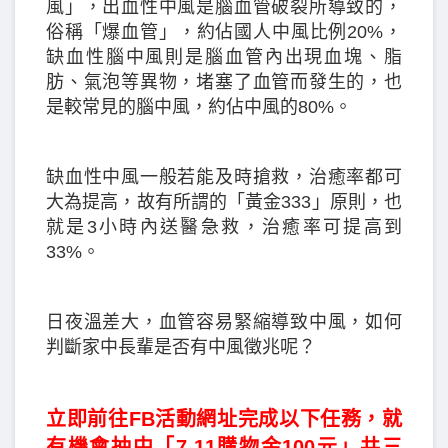
風」，出血性中風是腦血管破裂所導致的，
俗稱「爆血管」，約佔國人中風比例20%，
缺血性腦中風則是腦血管內出現血塊、脂
肪、氣泡等異物，堵塞了血管而發生的，也
是較常見的腦中風，約佔中風的80%。
缺血性中風一般若能及時搶救，治癒率都可
大為提高，故有所謂的「黃金333」原則，也
就是3小時內送醫急救，治癒率可提高到
33%。
日夜溫差大，血管容易緊縮導致中風，如何
判斷家中長輩是否有中風徵兆呢？
立即前往FB活動網址完成以下任務，就
有機會抽中「7-11購物金100元」共三