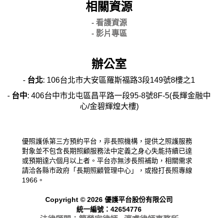
相關資源
- 看護資源
- 影片專區
辦公室
-
台北
: 106台北市大安區羅斯福路3段149號8樓之1
-
台中
: 406台中市北屯區昌平路一段95-8號8F-5(長輝金融中
心/金碧輝煌大樓)
優照護係第三方預約平台，非長照機構，提供之照護服務
對象並不包含長期照顧服務法中定義之身心失能持續已達
或預期達六個月以上者。平台亦無涉長照補助，相關需求
請洽各縣市政府「長期照顧管理中心」，或撥打長照專線
1966。
Copyright © 2026 優護平台股份有限公司
統一編號：42654776