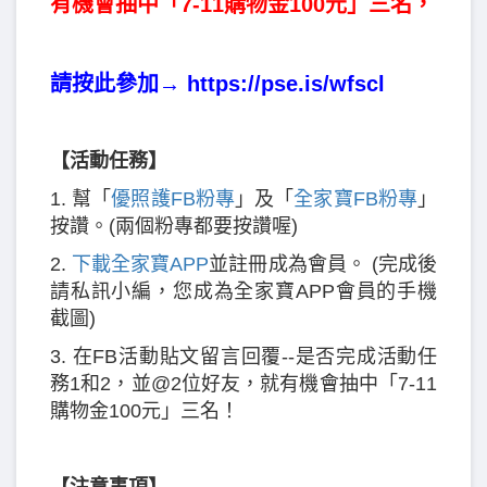
有機會抽中「7-11購物金100元」三名，
請按此參加→
https://pse.is/wfscl
【活動任務】
1. 幫「
優照護FB粉專
」及「
全家寶FB粉專
」
按讚。(兩個粉專都要按讚喔)
2.
下載全家寶APP
並註冊成為會員。 (完成後
請私訊小編，您成為全家寶APP會員的手機
截圖)
3. 在FB活動貼文留言回覆--是否完成活動任
務1和2，並@2位好友，就有機會抽中「7-11
購物金100元」三名！
【注意事項】