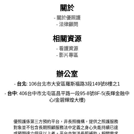
關於
- 關
於優照護
-
法律顧問
相關資源
- 看護資源
- 影片專區
辦公室
-
台北
: 106台北市大安區羅斯福路3段149號8樓之1
-
台中
: 406台中市北屯區昌平路一段95-8號8F-5(長輝金融中
心/金碧輝煌大樓)
優照護係第三方預約平台，非長照機構，提供之照護服務
對象並不包含長期照顧服務法中定義之身心失能持續已達
或預期達六個月以上者。平台亦無涉長照補助，相關需求