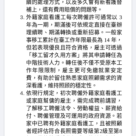
續的處理方式，以及多久會有新看護替
補上，還有費用賠償的問題等。
外籍家庭看護工每次聘僱許可通常以 3
年為一期，期滿後可依規定直接在臺辦
理續聘、期滿轉換或重新招募。一般家
事移工累計在臺工作年限最長為 14 年，
但若表現優良且符合資格，雇主可透過
「移工留才久用方案」將其申請轉任為
中階技術人力。轉任後不僅不受原本工
作年限限制，雇主更可免繳就業安定
費，有助於留住熟悉家庭照顧需求的資
深看護，維持照顾的穩定性。
依現行規定，初次聘僱外籍家庭看護工
或家庭幫傭的雇主，需完成聘前講習，
了解移工聘僱法令、勞動權益、薪資給
付、聘僱管理及可運用的政府資源。若
家中已聘有外籍家庭看護工，且被照顧
者經評估符合長照需要等級第2級至第8