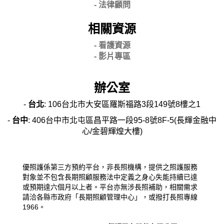
-
法律顧問
相關資源
- 看護資源
- 影片專區
辦公室
-
台北
: 106台北市大安區羅斯福路3段149號8樓之1
-
台中
: 406台中市北屯區昌平路一段95-8號8F-5(長輝金融中
心/金碧輝煌大樓)
優照護係第三方預約平台，非長照機構，提供之照護服務
對象並不包含長期照顧服務法中定義之身心失能持續已達
或預期達六個月以上者。平台亦無涉長照補助，相關需求
請洽各縣市政府「長期照顧管理中心」，或撥打長照專線
1966。