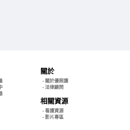
關於
隆
- 關
於優照護
中
-
法律顧問
雄
相關資源
- 看護資源
- 影片專區