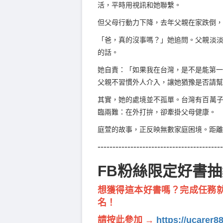
活，平時用視訊和她聯繫。
但父母行動力下降，去年父親在家跌倒，
「爸，真的沒事嗎？」她追問。父親淡
的話。
她自責：「如果我在台灣，是不是能第一
父親不習慣外人介入，讓她猶豫是否請幫
其實，她的處境並不孤單。台灣有百萬
臨兩難：在外打拚，卻牽掛父母健康。
庭萱的故事，正反映無數家庭困境。距離
------------------------------------------
FB粉絲限定好書
想獲得這本好書嗎？完成任務就
名！
請按此參加 →
https://ucarer8