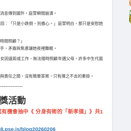
消息傳到國外，庭萱瞬間崩潰。
淡回：「只是小跌倒，別擔心。」庭萱明白，那只是安慰她
時間照顧？」
手，矛盾與焦慮讓她夜裡難眠。
子女因遠距或工作，無法隨時照顧年邁父母，許多中生代面
與責任之間，沒有簡單答案，只有揮之不去的牽掛。
-------------
抽獎活動
有機會抽中《 分身有術的「新孝道」》共1
88.pse.is/blog20260206