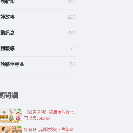
照護新知
491
照護故事
220
活動訊息
832
媒體報導
77
照護夥伴專區
52
薦閱讀
【粉專活動】糖尿病飲食也
可以很colorful
家屬好心卻被懷疑？失智症