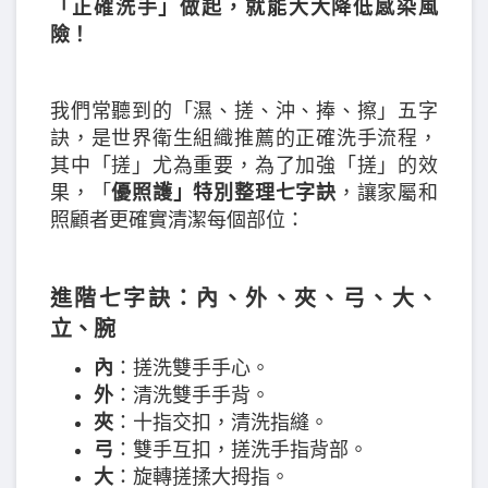
「正確洗手」做起，就能大大降低感染風
險！
我們常聽到的「濕、搓、沖、捧、擦」五字
訣，是世界衛生組織推薦的正確洗手流程，
其中「搓」尤為重要，為了加強「搓」的效
果，「
優照護
」
特別整理七字訣
，讓家屬和
照顧者更確實清潔每個部位：
進階七字訣：內、外、夾、弓、大、
立、腕
內
：搓洗雙手手心。
外
：清洗雙手手背。
夾
：十指交扣，清洗指縫。
弓
：雙手互扣，搓洗手指背部。
大
：旋轉搓揉大拇指。