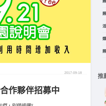
2017-09-18
推
合作夥伴招募中
們，別錯過囉!!