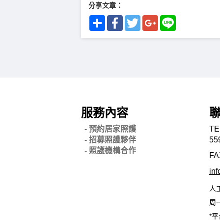
分享文章：
Share
Facebook
Twitter
Google+
Line
服務內容
- 預約居家照護
TE
- 招募照護夥伴
55
- 照護機構合作
FA
in
人
周一
*平