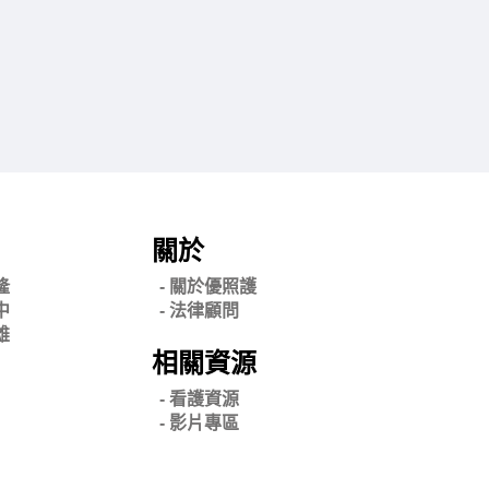
關於
隆
- 關
於優照護
中
-
法律顧問
雄
相關資源
- 看護資源
- 影片專區