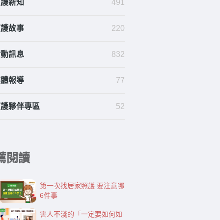
照護新知
491
照護故事
220
活動訊息
832
媒體報導
77
照護夥伴專區
52
薦閱讀
第一次找居家照護 要注意哪
6件事
害人不淺的「一定要如何如