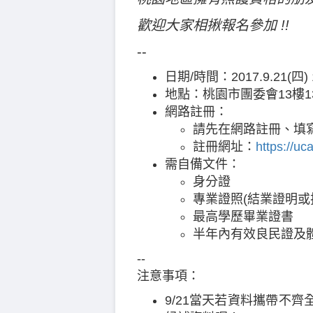
歡迎大家相揪報名參加 !!
--
日期/時間：2017.9.21(四) 1
地點：桃園市團委會13樓13
網路註冊：
請先在網路註冊、填
註冊網址：
https://uca
需自備文件：
身分證
專業證照(結業證明或
最高學歷畢業證書
半年內有效良民證及體
--
注意事項：
9/21當天若資料攜帶不