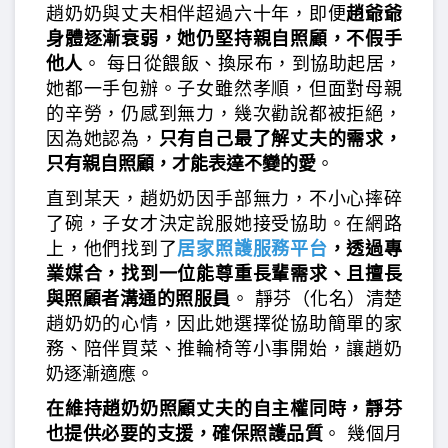
趙奶奶與丈夫相伴超過六十年，即便
趙爺爺
身體逐漸衰弱，她仍堅持親自照顧，不假手
他人
。 每日從餵飯、換尿布，到協助起居，
她都一手包辦。子女雖然孝順，但面對母親
的辛勞，仍感到無力，幾次勸說都被拒絕，
因為她認為，
只有自己最了解丈夫的需求，
只有親自照顧，才能表達不變的愛
。
直到某天，趙奶奶因手部無力，不小心摔碎
了碗，子女才決定說服她接受協助。在網路
上，他們找到了
居家照護服務平台
，透過專
業媒合，找到一位能尊重長輩需求、且擅長
與照顧者溝通的照服員
。 靜芬（化名）清楚
趙奶奶的心情，因此她選擇從協助簡單的家
務、陪伴買菜、推輪椅等小事開始，讓趙奶
奶逐漸適應。
在維持趙奶奶照顧丈夫的自主權同時，靜芬
也提供必要的支援，確保照護品質
。 幾個月