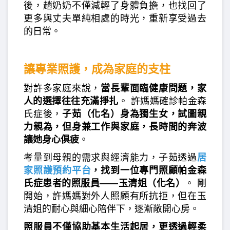
後，趙奶奶不僅減輕了身體負擔，也找回了
更多與丈夫單純相處的時光，重新享受過去
的日常。
讓專業照護，成為家庭的支柱
對許多家庭來說，
當長輩面臨健康問題，家
人的選擇往往充滿掙扎
。 許媽媽確診帕金森
氏症後，
子茹（化名）身為獨生女，試圖親
力親為，但身兼工作與家庭，長時間的奔波
讓她身心俱疲
。
考量到母親的需求與經濟能力，子茹透過
居
家照護預約平台
，找到一位專門照顧帕金森
氏症患者的照服員——玉清姐（化名）
。 剛
開始，許媽媽對外人照顧有所抗拒，但在玉
清姐的耐心與細心陪伴下，逐漸敞開心房。
照服員不僅協助基本生活起居，更透過輕柔