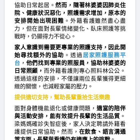
協助日常起居。
然而，隨著林婆婆因肺炎住
院、健康狀況惡化，照護需求增加，原本的
安排開始出現困難
。外籍看護雖然盡心盡
力，但在面對長輩情緒變化、臥床照護等挑
戰時，仍顯得力不從心。
家人意識到需要更專業的照護支持，因此開
始尋找額外的協助
。透過
居家照護服務平
台
，
他們找到專業的照服員，協助林婆婆的
日常照顧，
而外籍看護則專心照料林公公。
透過這樣的安排，不僅讓兩位長輩獲得更細
緻的關懷，也減輕家屬的壓力。
提供適切支持，幫助長輩重拾生活樂趣
面對身體機能退化或健康問題，
適當的陪伴
與活動安排，能有效提升長輩的生活品質
。
梁媽媽確診失智症後，家人決定聘請外籍看
護提供日常協助。然而，
在飲食、語言溝通
等方面，長輩與看護仍有適應上的挑戰
。