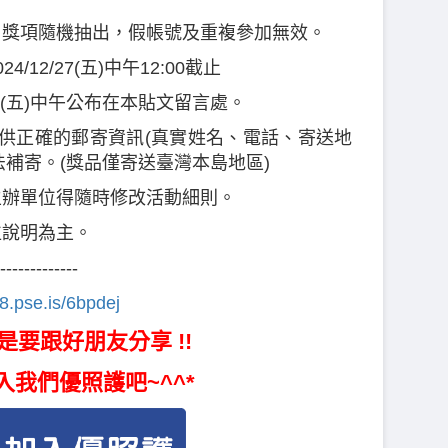
獎，獎項隨機抽出，假帳號及重複參加無效。
024/12/27(五)中午12:00截止
1/3(五)中午公布在本貼文留言處。
提供正確的郵寄資訊(真實姓名、電話、寄送地
法補寄。(獎品僅寄送臺灣本島地區)
主辦單位得隨時修改活動細則。
位說明為主。
-------------
88.pse.is/6bpdej
是要跟好朋友分享 !!
入我們優照護吧~^^*