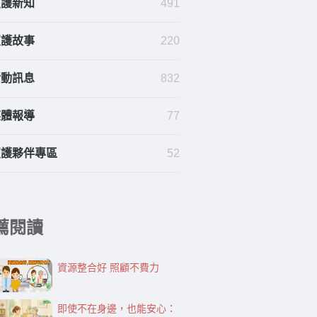
照護新知
491
照護故事
220
活動訊息
832
媒體報導
77
照護夥伴專區
52
薦閱讀
資源整合好 照顧不費力
即使不在身邊，也能安心：