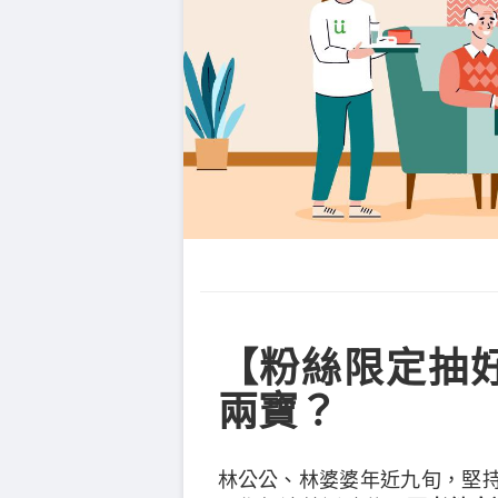
【粉絲限定抽
兩寶？
林公公、林婆婆年近九旬，堅