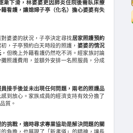
逐漸下滑，林婆婆更因肺炎住院後需臥床療
外籍看護，讓媳婦子亭（化名）擔心婆婆有失
應對婆婆的狀況，子亭決定尋找
居家照護預約
起初，子亭預約白天時段的照護，
婆婆的情況
低
，但晚上外籍看護仍然吃不消。經家族討論
分攤照護費用，並額外安排一名照服員，分成
服員接手後並未出現任何問題，兩老的照護品
此感到放心。家族成員的經濟支持有效分擔了
品質。
理的挑戰，適時尋求專業協助是解決問題的關
者的負擔，也展現了「新孝道」的精神，讓長