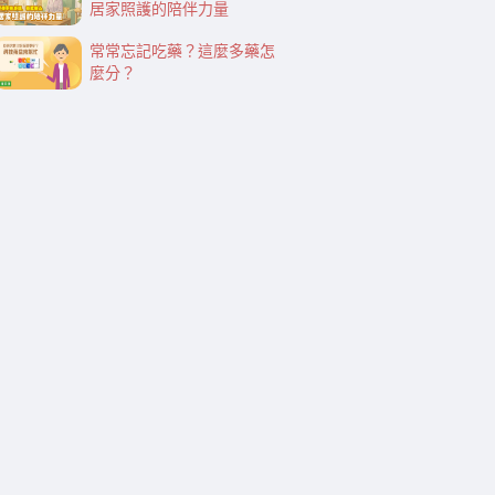
居家照護的陪伴力量
常常忘記吃藥？這麼多藥怎
麼分？