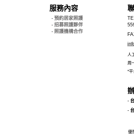
服務內容
- 預約居家照護
TE
- 招募照護夥伴
55
- 照護機構合作
FA
in
人
周一
*平
-
-
優