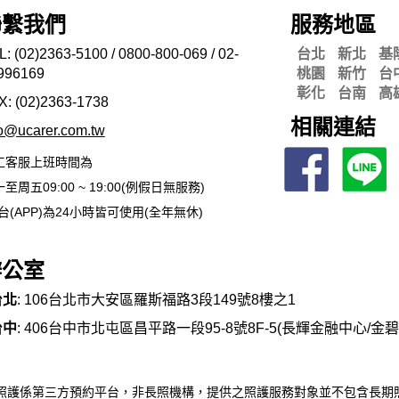
聯繫我們
服務地區
L: (02)2363-5100 / 0800-800-069 / 02-
台北
新北
基
996169
桃園
新竹
台
彰化
台南
高
X: (02)2363-
1738
相關連結
fo@ucarer.com.tw
工客服上班時間為
至周五09:00 ~ 19:00(例假日無服務)
台(APP)為24小時皆可使用(全年無休)
辦公室
台北
: 106台北市大安區羅斯福路3段149號8樓之1
台中
: 406台中市北屯區昌平路一段95-8號8F-5(長輝金融中心/金
照護係第三方預約平台，非長照機構，提供之照護服務對象並不包含長期