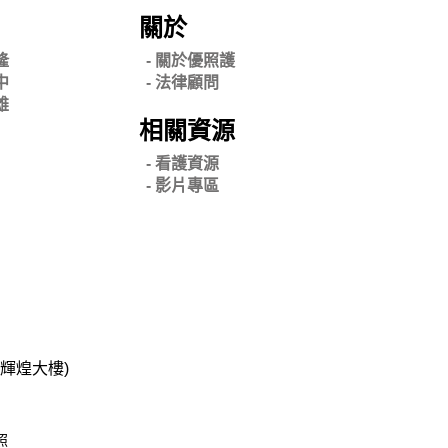
關於
隆
- 關
於優照護
中
-
法律顧問
雄
相關資源
- 看護資源
- 影片專區
碧輝煌大樓)
照