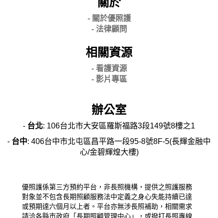
關於
- 關
於優照護
-
法律顧問
相關資源
- 看護資源
- 影片專區
辦公室
-
台北
: 106台北市大安區羅斯福路3段149號8樓之1
-
台中
: 406台中市北屯區昌平路一段95-8號8F-5(長輝金融中
心/金碧輝煌大樓)
優照護係第三方預約平台，非長照機構，提供之照護服務
對象並不包含長期照顧服務法中定義之身心失能持續已達
或預期達六個月以上者。平台亦無涉長照補助，相關需求
請洽各縣市政府「長期照顧管理中心」，或撥打長照專線