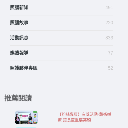
照護新知
491
照護故事
220
活動訊息
833
媒體報導
77
照護夥伴專區
52
推薦閱讀
【粉絲專頁】有獎活動-藝術輔
療 讓長輩重展笑顏