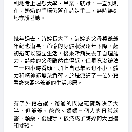
利地考上理想大學、畢業、就職，一直到現
在，奶奶的手環仍舊在詩婷手上，無時無刻
地守護著她。
幾年過去，詩婷長大了，詩婷的父母與爺爺
年紀也漸長，爺爺的身體狀況逐年下降，起
初還可以獨立生活，後來漸漸失去了自理能
力，詩婷的父母雖然住得近，但畢竟沒辦法
二十四小時看顧，加上自己年歲也不小，體
力和精神都無法負荷，於是便請了一位外籍
看護來照料爺爺的生活起居。
有了外籍看護，爺爺的問題確實解決了大
半，但爺爺、爸爸、媽媽三個人的日常就
醫、領藥、復健等，依然成了詩婷的大困擾
和挑戰。