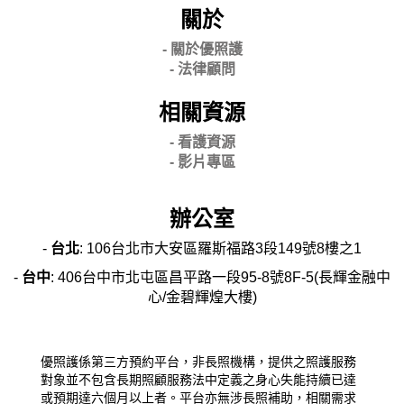
關於
- 關
於優照護
-
法律顧問
相關資源
- 看護資源
- 影片專區
辦公室
-
台北
: 106台北市大安區羅斯福路3段149號8樓之1
-
台中
: 406台中市北屯區昌平路一段95-8號8F-5(長輝金融中
心/金碧輝煌大樓)
優照護係第三方預約平台，非長照機構，提供之照護服務
對象並不包含長期照顧服務法中定義之身心失能持續已達
或預期達六個月以上者。平台亦無涉長照補助，相關需求