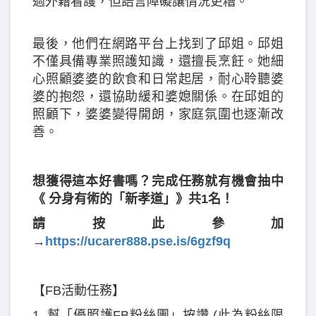
過外籍看護，但語言障礙讓情況更糟。
最後，他們在網路平台上找到了邱姐。邱姐
不僅具備專業照護知識，還擅長烹飪。她細
心照顧婆婆的飲食和日常起居，耐心聆聽婆
婆的抱怨，還協助緩和婆媳關係。在邱姐的
照顧下，婆婆變得開朗，家庭氛圍也逐漸改
善。
想獲得這本好書嗎？完成任務就有機會抽中
《 分身有術的「新孝道」》共1名！
請按此參加
→
https://ucarer888.pse.is/6gzf9q
【FB活動任務】
1. 幫「優照護FB粉絲團」按讚 (此為粉絲限