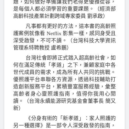
題，如何做好準備讓我們老得更優雅從容，
是每個人都必須學習的重要課題。（經濟部
高齡科技產業計劃跨域專家委員 劉承啟）
凡事都有更好的方法，這本書的高齡照
護案例就像看 Netflix 影集一樣，感同身受且
深受啟發，不可不讀。（台灣科技大學資訊
管理系特聘教授 盧希鵬）
台灣社會即將正式踏入超高齡社會，如
何在滿足傳統「孝道」之下，兼顧家庭中各
世代成員的需求，成為所有人共同的挑戰。
優照護平台串聯各方資源，透過科技輔助打
造創新服務平台，累積豐富服務經驗，彙整
高齡者身心靈照護指南，值得你我用心閱
讀。（台灣永續能源研究基金會董事長 簡又
新）
《分身有術的「新孝道」：家人照護的
另一種選擇》是一部令人深受啟發的指南，