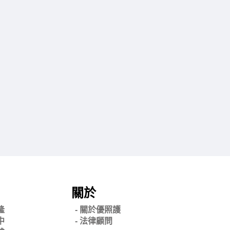
關於
隆
- 關
於優照護
中
-
法律顧問