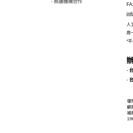
- 照護機構合作
FA
in
人
周一
*平
-
-
優
顧
補
19