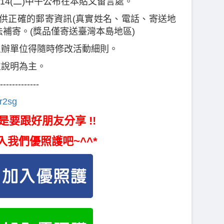
5/14(二)中午公布在本貼文留言處。
提供正確的郵寄資訊(真實姓名、電話、寄送地
法補寄。(獎品僅寄送臺灣本島地區)
主辦單位得隨時修改活動細則。
位說明為主。
-------------
vr2sg
是要跟好朋友分享 !!
入我們優照護吧~^^*