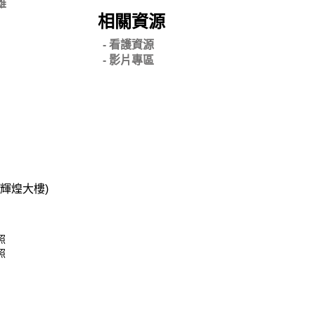
雄
相關資源
- 看護資源
- 影片專區
碧輝煌大樓)
照
照