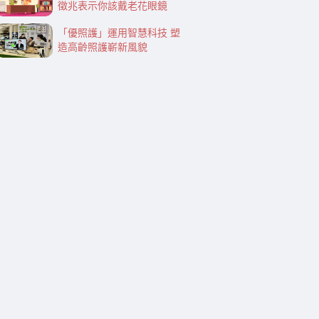
徵兆表示你該戴老花眼鏡
「優照護」運用智慧科技 塑
造高齡照護嶄新風貌