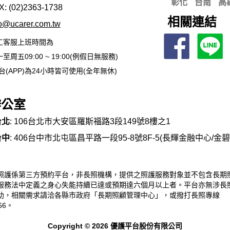
彰化
台南
高
X: (02)2363-
1738
相關連結
fo@ucarer.com.tw
工客服上班時間為
至周五09:00 ~ 19:00(例假日無服務)
台(APP)為24小時皆可使用(全年無休)
辦公室
台北
: 106台北市大安區羅斯福路3段149號8樓之1
台中
: 406台中市北屯區昌平路一段95-8號8F-5(長輝金融中心/金
照護係第三方預約平台，非長照機構，提供之照護服務對象並不包含長期
服務法中定義之身心失能持續已達或預期達六個月以上者。平台亦無涉長
助，相關需求請洽各縣市政府「長期照顧管理中心」，或撥打長照專線
66。
Copyright © 2026 優護平台股份有限公司