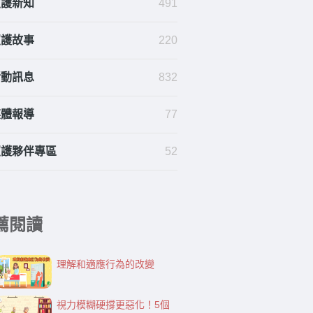
照護新知
491
照護故事
220
活動訊息
832
媒體報導
77
照護夥伴專區
52
薦閱讀
理解和適應行為的改變
視力模糊硬撐更惡化！5個